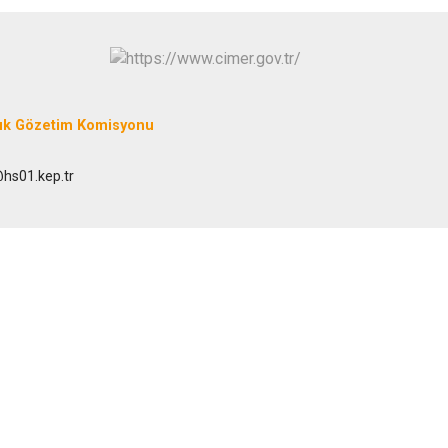
uk Gözetim Komisyonu
@hs01.kep.tr