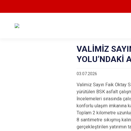
VALİMİZ SAYI
YOLU’NDAKİ A
03.07.2026
Valimiz Sayın Faik Oktay S
yürütülen BSK asfalt çalışm
İncelemeleri sırasında çal
konforlu ulaşım imkanına ka
Toplam 2 kilometre uzunluğ
8 santimetre sıkışmış kalı
gerçekleştirilen yatırımın 