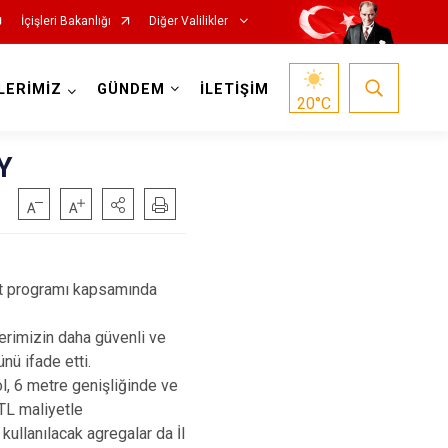
İçişleri Bakanlığı
Diğer Valilikler
LERİMİZ
GÜNDEM
İLETİŞİM
20
°C
Y
alt programı kapsamında
erimizin daha güvenli ve
nü ifade etti.
, 6 metre genişliğinde ve
 TL maliyetle
kullanılacak agregalar da İl