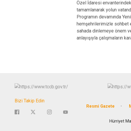
Özel İdaresi envanterindeki
tamamlanarak yolun vatand
Programın devamında Yenik
hemşehrilerimizle sohbet e
sahada dinlemeye önem verd
anlayışıyla çalışmaların kara
Bizi Takip Edin
Resmi Gazete
M
Hürriyet Ma