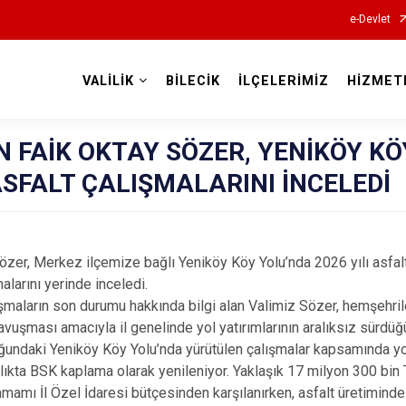
e-Devlet
VALİLİK
BİLECİK
İLÇELERİMİZ
HİZMET
Valilikler
N FAİK OKTAY SÖZER, YENİKÖY KÖ
SFALT ÇALIŞMALARINI İNCELEDİ
özer, Merkez ilçemize bağlı Yeniköy Köy Yolu’nda 2026 yılı asf
alarını yerinde inceledi.
ışmaların son durumu hakkında bilgi alan Valimiz Sözer, hemşehril
vuşması amacıyla il genelinde yol yatırımlarının aralıksız sürdüğü
undaki Yeniköy Köy Yolu’nda yürütülen çalışmalar kapsamında yol
nlıkta BSK kaplama olarak yenileniyor. Yaklaşık 17 milyon 300 bin
tamamı İl Özel İdaresi bütçesinden karşılanırken, asfalt üretiminde 