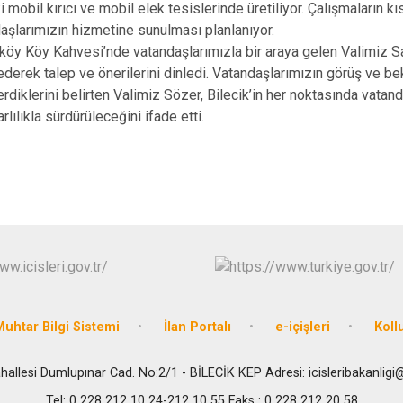
 mobil kırıcı ve mobil elek tesislerinde üretiliyor. Çalışmaların kı
aşlarımızın hizmetine sunulması planlanıyor.
öy Köy Kahvesi’nde vatandaşlarımızla bir araya gelen Valimiz Sa
derek talep ve önerilerini dinledi. Vatandaşlarımızın görüş ve be
iklerini belirten Valimiz Sözer, Bilecik’in her noktasında vatan
rlılıkla sürdürüleceğini ifade etti.
uhtar Bilgi Sistemi
İlan Portalı
e-içişleri
Koll
hallesi Dumlupınar Cad. No:2/1 - BİLECİK KEP Adresi: icisleribakanligi
Tel: 0 228 212 10 24-212 10 55 Faks : 0 228 212 20 58