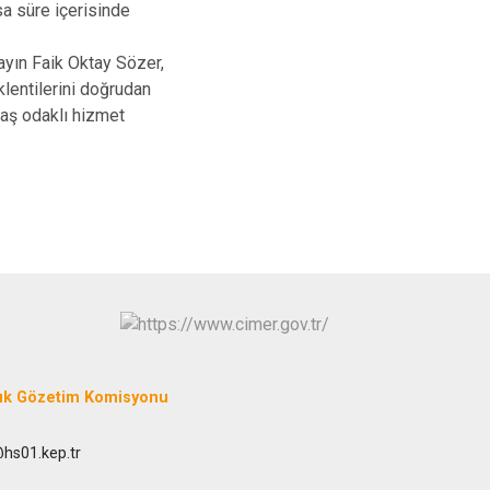
sa süre içerisinde
yın Faik Oktay Sözer,
klentilerini doğrudan
daş odaklı hizmet
uk Gözetim Komisyonu
@hs01.kep.tr