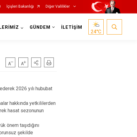
İçişleri Bakanlığı
Diğer Valilikler
LERİMİZ
GÜNDEM
İLETİŞİM
24
°C
 ederek 2026 yılı hububat
alar hakkında yetkililerden
derek hasat sezonunun
yük önem taşıdığını
 sorunsuz şekilde