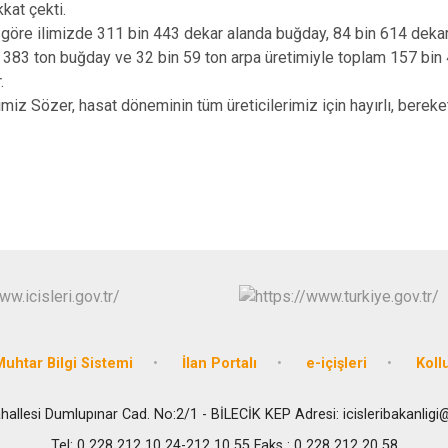
kat çekti.
ne göre ilimizde 311 bin 443 dekar alanda buğday, 84 bin 614 deka
n 383 ton buğday ve 32 bin 59 ton arpa üretimiyle toplam 157 bin
r.
miz Sözer, hasat döneminin tüm üreticilerimiz için hayırlı, berek
uhtar Bilgi Sistemi
İlan Portalı
e-içişleri
Koll
hallesi Dumlupınar Cad. No:2/1 - BİLECİK KEP Adresi: icisleribakanligi
Tel: 0 228 212 10 24-212 10 55 Faks : 0 228 212 20 58