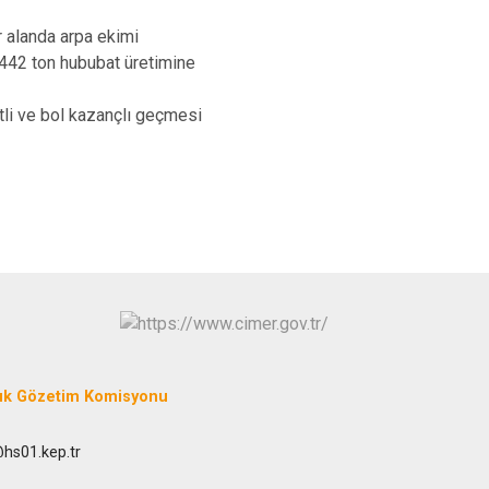
r alanda arpa ekimi
 442 ton hububat üretimine
etli ve bol kazançlı geçmesi
uk Gözetim Komisyonu
@hs01.kep.tr