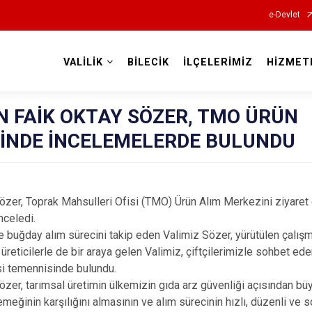
e-Devlet
VALİLİK
BİLECİK
İLÇELERİMİZ
HİZMET
Valilikler
N FAİK OKTAY SÖZER, TMO ÜRÜN
İNDE İNCELEMELERDE BULUNDU
özer, Toprak Mahsulleri Ofisi (TMO) Ürün Alım Merkezini ziyaret
nceledi.
 buğday alım sürecini takip eden Valimiz Sözer, yürütülen çalışm
 üreticilerle de bir araya gelen Valimiz, çiftçilerimizle sohbet e
si temennisinde bulundu.
özer, tarımsal üretimin ülkemizin gıda arz güvenliği açısından bü
 emeğinin karşılığını almasının ve alım sürecinin hızlı, düzenli ve