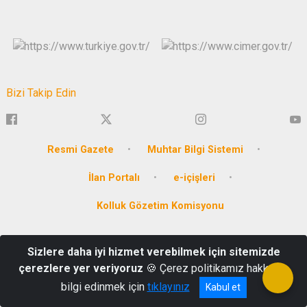
Bizi Takip Edin
Resmi Gazete
Muhtar Bilgi Sistemi
İlan Portalı
e-içişleri
Kolluk Gözetim Komisyonu
Hürriyet Mahallesi Dumlupınar Cad. No:2/1 - BİLECİK KEP Adresi:
Sizlere daha iyi hizmet verebilmek için sitemizde
icisleribakanligi@hs01.kep.tr
çerezlere yer veriyoruz
🍪 Çerez politikamız hakkında
Tel: 0 228 212 10 24-212 10 55 Faks : 0 228 212 20 58
bilgi edinmek için
tıklayınız
Kabul et