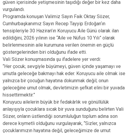
güven içerisinde yetişmesinin taşıdığı değer bir kez daha
vurgulandı.
Programda konuşan Valimiz Sayın Faik Oktay Sözer,
Cumhurbaşkanımız Sayın Recep Tayyip Erdoğan‘ın
tensipleriyle 30 Haziran’ın Koruyucu Aile Günü olarak ilan
edildiğini, 2026 yılının ise “Aile ve Nüfus 10 Yılı” olarak
belirlenmesinin aile kurumuna verilen önemin en güçlü
göstergelerinden biri olduğunu ifade etti.
Vali Sözer konuşmasında şu ifadelere yer verdi:
“Her çocuk; sevgiyle büyümeyi, güven içinde yaşamayı ve
umutla geleceğe bakmayı hak eder. Koruyucu aile olmak ise
yalnızca bir çocuğun hayatına dokunmak değil; onun
geleceğine umut olmak, devletimizin şefkat elini bir yuvada
hissettirmektir.”
Koruyucu ailelerin büyük bir fedakârlık ve gönüllülük
anlayışıyla çocuklara sıcak bir yuva sunduğunu belirten Vali
Sözer, onların üstlendiği sorumluluğun toplum adına son
derece kıymetli olduğunu vurgulayarak, “Sizler, yalnızca
çocuklarımızın hayatına değil, geleceğimize de umut