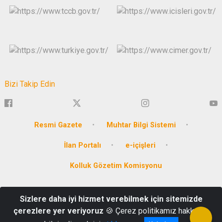
Bizi Takip Edin
Resmi Gazete
Muhtar Bilgi Sistemi
İlan Portalı
e-içişleri
Kolluk Gözetim Komisyonu
Hürriyet Mahallesi Dumlupınar Cad. No:2/1 - BİLECİK KEP Adresi:
Sizlere daha iyi hizmet verebilmek için sitemizde
icisleribakanligi@hs01.kep.tr
çerezlere yer veriyoruz
🍪 Çerez politikamız hakkında
Tel: 0 228 212 10 24-212 10 55 Faks : 0 228 212 20 58